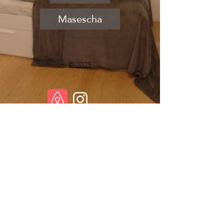
Masescha
© 2025
T:
+41 79 404 33 73
M:
booking@lofts.li
Bergstrasse 8 , 9497 Triesenberg
Liechtenstein