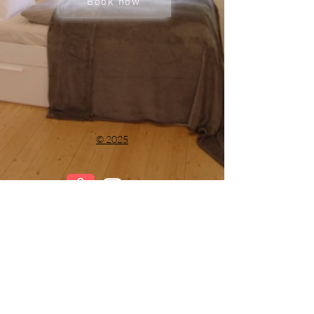
Book now
© 2025
T:
+41 79 404 33 73
M:
booking@lofts.li
Bergstrasse 8 , 9497 Triesenberg
Liechtenstein